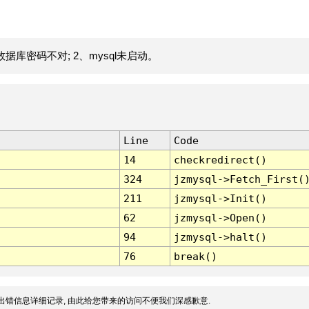
据库密码不对; 2、mysql未启动。
Line
Code
14
checkredirect()
324
jzmysql->Fetch_First(
211
jzmysql->Init()
62
jzmysql->Open()
94
jzmysql->halt()
76
break()
出错信息详细记录, 由此给您带来的访问不便我们深感歉意.