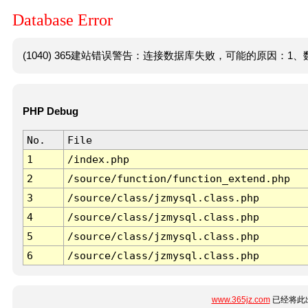
Database Error
(1040) 365建站错误警告：连接数据库失败，可能的原因：1、数
PHP Debug
No.
File
1
/index.php
2
/source/function/function_extend.php
3
/source/class/jzmysql.class.php
4
/source/class/jzmysql.class.php
5
/source/class/jzmysql.class.php
6
/source/class/jzmysql.class.php
www.365jz.com
已经将此