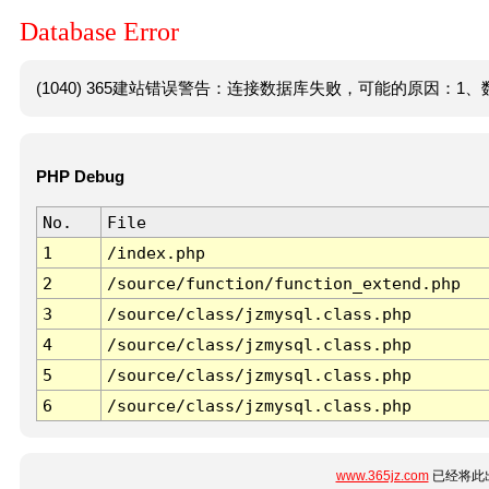
Database Error
(1040) 365建站错误警告：连接数据库失败，可能的原因：1、数
PHP Debug
No.
File
1
/index.php
2
/source/function/function_extend.php
3
/source/class/jzmysql.class.php
4
/source/class/jzmysql.class.php
5
/source/class/jzmysql.class.php
6
/source/class/jzmysql.class.php
www.365jz.com
已经将此