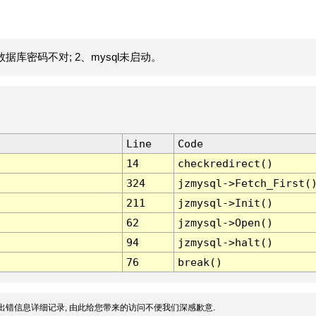
据库密码不对; 2、mysql未启动。
Line
Code
14
checkredirect()
324
jzmysql->Fetch_First(
211
jzmysql->Init()
62
jzmysql->Open()
94
jzmysql->halt()
76
break()
出错信息详细记录, 由此给您带来的访问不便我们深感歉意.